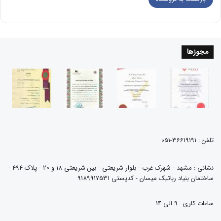
مجوزها
تلفن : 36619191-051
نشانی : مشهد - شهرک غرب - بلوار شریعتی - بین شریعتی 18 و 20 - پلاک 494 -
ساختمان بنیاد رباتیک میسان - کدپستی 9189917531
ساعات کاری : 9 الی 14