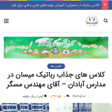
کلاس رباتیک در اسفراین | آموزش مهارت‌های علمی و فنی برای کودکان و نوجوانان
جستجو
منو
کلاس ها
کلاس های جذاب رباتیک میسان در
مدارس آبادان – آقای مهندس مسگر
1402/06/01
0
1,372
کمتر از یک دقیقه