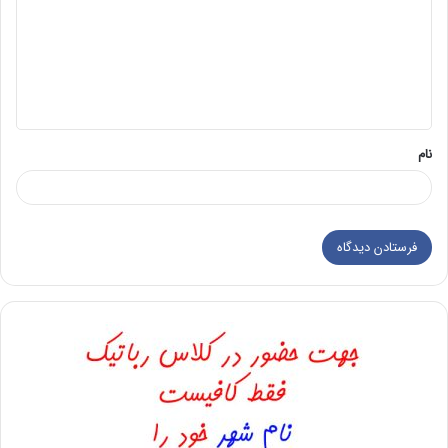
د
گ
ا
ه
*
نام