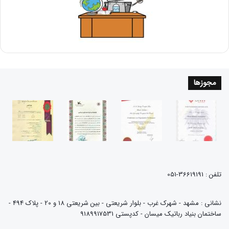
مجوزها
تلفن : 36619191-051
نشانی : مشهد - شهرک غرب - بلوار شریعتی - بین شریعتی 18 و 20 - پلاک 494 -
ساختمان بنیاد رباتیک میسان - کدپستی 9189917531