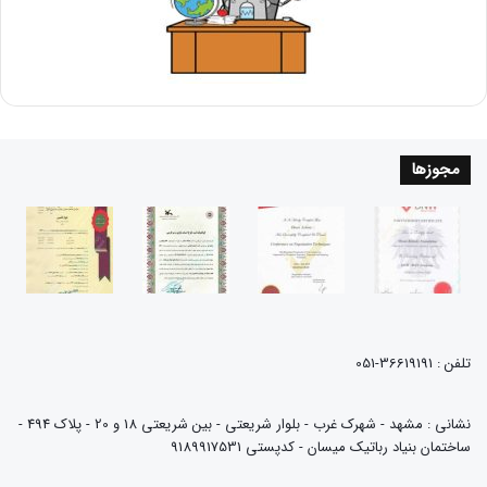
مجوزها
تلفن : 36619191-051
نشانی : مشهد - شهرک غرب - بلوار شریعتی - بین شریعتی 18 و 20 - پلاک 494 -
ساختمان بنیاد رباتیک میسان - کدپستی 9189917531