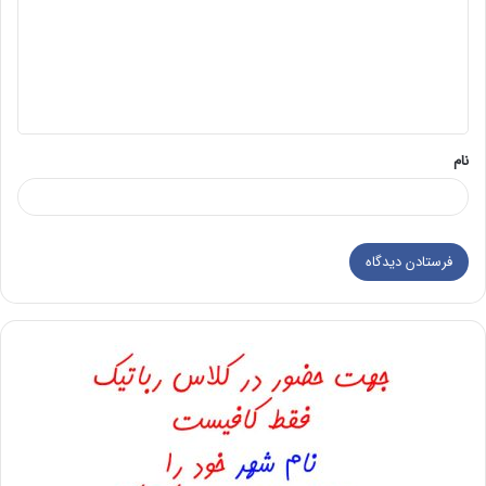
د
گ
ا
ه
*
نام