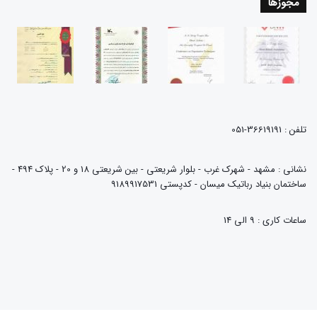
مجوزها
تلفن : 36619191-051
نشانی : مشهد - شهرک غرب - بلوار شریعتی - بین شریعتی 18 و 20 - پلاک 494 -
ساختمان بنیاد رباتیک میسان - کدپستی 9189917531
ساعات کاری : 9 الی 14