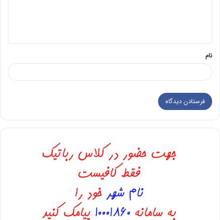
ا
ه
*
نام