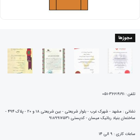
مجوزها
تلفن : 36619191-051
نشانی : مشهد - شهرک غرب - بلوار شریعتی - بین شریعتی 18 و 20 - پلاک 494 -
ساختمان بنیاد رباتیک میسان - کدپستی 9189917531
ساعات کاری : 9 الی 14