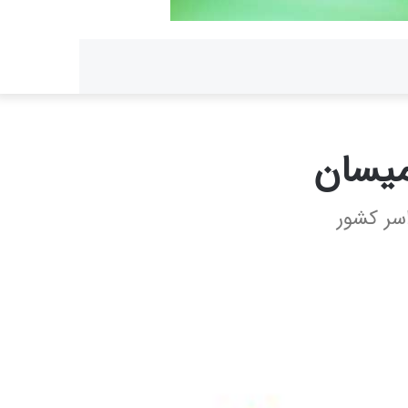
تجو
میسان
سر کشور