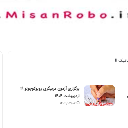
تیک !!
برگزاری آزمون مربیگری روبوکوچولو 19
اردیبهشت 1404
1404/02/07