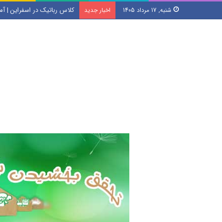
کلاس رباتیک در اسفراین | آم
شنبه, 17 مرداد 1405
اخبار جدید