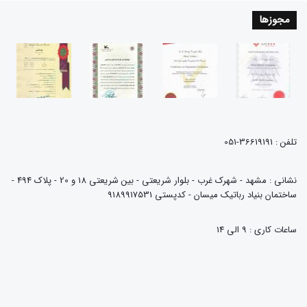
مجوزها
تلفن : 36619191-051
نشانی : مشهد - شهرک غرب - بلوار شریعتی - بین شریعتی 18 و 20 - پلاک 494 -
ساختمان بنیاد رباتیک میسان - کدپستی 9189917531
ساعات کاری : 9 الی 14