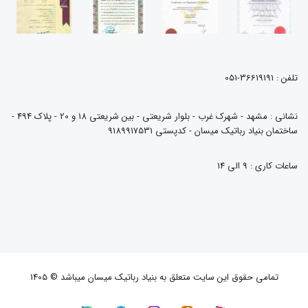
تلفن : 36619191-051
نشانی : مشهد - شهرک غرب - بلوار شریعتی - بین شریعتی 18 و 20 - پلاک 494 -
ساختمان بنیاد رباتیک میسان - کدپستی 9189917531
ساعات کاری : 9 الی 14
تمامی حقوق این سایت متعلق به بنیاد رباتیک میسان میباشد © 1405