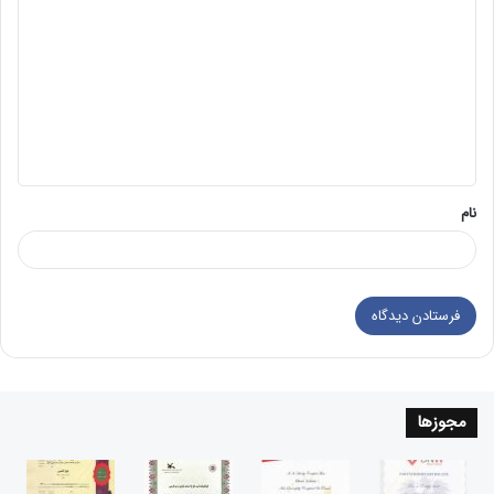
ی
د
گ
ا
ه
*
نام
مجوزها